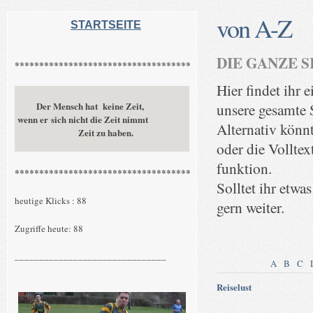
von A-Z
STARTSEITE
DIE GANZE S
************************************
Hier findet ihr 
Der Mensch hat keine Zeit,
unsere gesamte S
wenn er sich nicht die Zeit nimmt
Alternativ könn
Zeit zu haben.
oder die Volltex
funktion.
************************************
Solltet ihr etwas
heutige Klicks : 88
gern weiter.
Zugriffe heute: 88
_______________________________
A
B
C
Reiselust