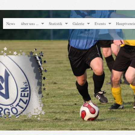
News
über uns ...
Statistik
Galerie
Events
Hauptverei