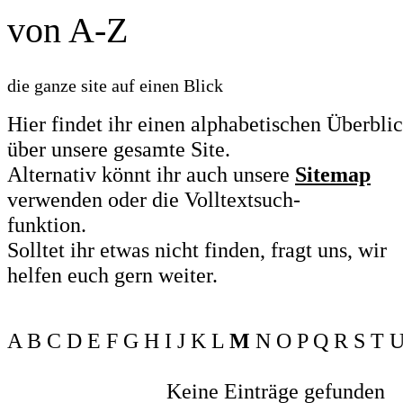
von A-Z
die ganze site auf einen Blick
Hier findet ihr einen alphabetischen Überbli
über unsere gesamte Site.
Alternativ könnt ihr auch unsere
Sitemap
verwenden oder die Volltextsuch-
funktion.
Solltet ihr etwas nicht finden, fragt uns, wir
helfen euch gern weiter.
A B C D E F G H I J K L
M
N O P Q R S T U
Keine Einträge gefunden